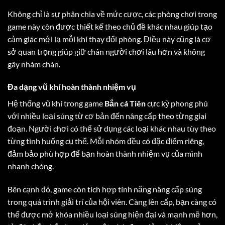
Không chỉ là sự phân chia về mức cược, các phòng chơi trong
game này còn được thiết kế theo chủ đề khác nhau giúp tạo
cảm giác mới lạ mỗi khi thay đổi phòng. Điều này cũng là cơ
sở quan trọng giúp giữ chân người chơi lâu hơn và không
gây nhàm chán.
Đa dạng vũ khí hoàn thành nhiệm vụ
Hệ thống vũ khí trong game
Bắn cá Tiên
cực kỳ phong phú
với nhiều loại súng từ cơ bản đến nâng cấp theo từng giai
đoạn. Người chơi có thể sử dụng các loại khác nhau tùy theo
từng tình huống cụ thể. Mỗi nhóm đều có đặc điểm riêng,
đảm bảo phù hợp để bạn hoàn thành nhiệm vụ của mình
nhanh chóng.
Bên cạnh đó, game còn tích hợp tính năng nâng cấp súng
trong quá trình giải trí của hội viên. Càng lên cấp, bạn càng có
thể được mở khóa nhiều loại súng hiện đại và mạnh mẽ hơn,