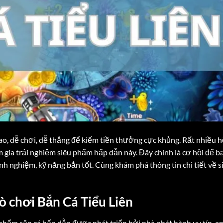
í cao, dễ chơi, dễ thắng để kiếm tiền thưởng cực khủng. Rất nhiều h
 gia trải nghiệm siêu phẩm hấp dẫn này. Đây chính là cơ hội để b
nh nghiệm, kỹ năng bắn tốt. Cùng khám phá thông tin chi tiết về s
rò chơi Bắn Cá Tiểu Liên
phẩm săn cá hấp dẫn được phát triển bởi nhà phát hành uy tín, a