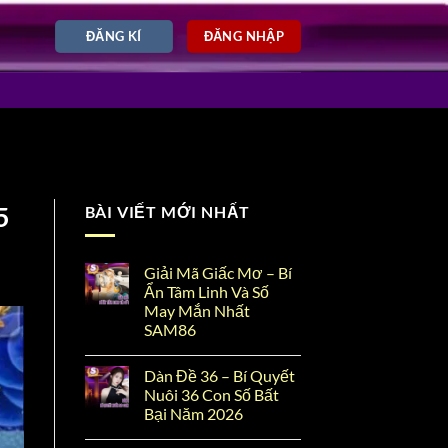
ĐĂNG KÍ
ĐĂNG NHẬP
5
BÀI VIẾT MỚI NHẤT
Giải Mã Giấc Mơ – Bí
Ẩn Tâm Linh Và Số
May Mắn Nhất
SAM86
Dàn Đề 36 – Bí Quyết
Nuôi 36 Con Số Bất
Bại Năm 2026