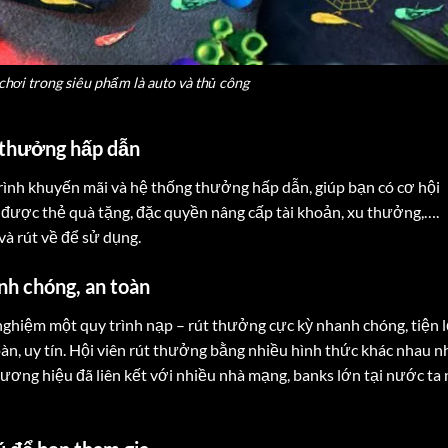
chơi trong siêu phẩm là auto và thủ công
 thưởng hấp dẫn
rình khuyến mãi và hệ thống thưởng hấp dẫn, giúp bạn có cơ hội
được thẻ quà tặng, đặc quyền nâng cấp tài khoản, xu thưởng,….
và rút về để sử dụng.
nh chóng, an toàn
 nghiệm một quy trình nạp – rút thưởng cực kỳ nhanh chóng, tiện l
oàn, uy tín. Hội viên rút thưởng bằng nhiều hình thức khác nhau 
thương hiệu đã liên kết với nhiều nhà mạng, banks lớn tại nước ta