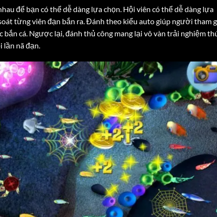
hau để bạn có thể dễ dàng lựa chọn. Hội viên có thể dễ dàng lựa
soát từng viên đạn bắn ra. Đánh theo kiểu auto giúp người tham g
c bắn cá. Ngược lại, đánh thủ công mang lại vô vàn trải nghiệm thú
 lần nã đạn.