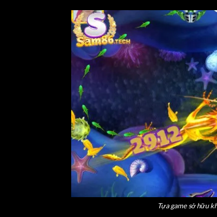
Tựa game sở hữu kh