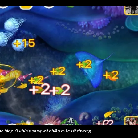
o tàng vũ khí đa dạng với nhiều mức sát thương