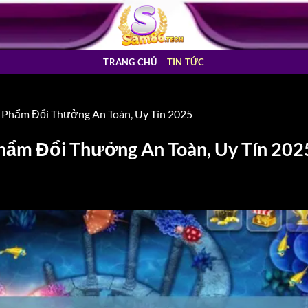
TRANG CHỦ
TIN TỨC
êu Phẩm Đổi Thưởng An Toàn, Uy Tín 2025
 Phẩm Đổi Thưởng An Toàn, Uy Tín 202