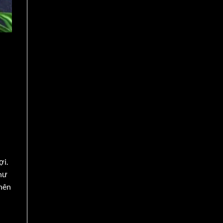
ợi.
như
 nên