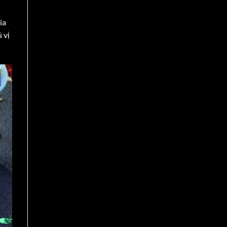
ia
 vị