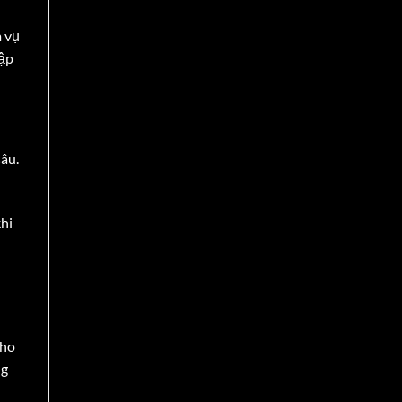
 vụ
cập
sâu.
khi
cho
ng