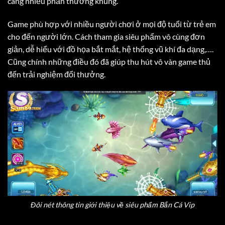
càng nhiều phần thưởng khủng.
Game phù hợp với nhiều người chơi ở mọi độ tuổi từ trẻ em
cho đến người lớn. Cách tham gia siêu phẩm vô cùng đơn
giản, dễ hiểu với đồ họa bắt mắt, hệ thống vũ khí đa dạng,….
Cũng chính những điều đó đã giúp thu hút vô vàn game thủ
đến trải nghiệm đổi thưởng.
Đôi nét thông tin giới thiệu về siêu phẩm Bắn Cá Vip