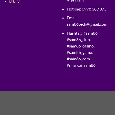
Đại lý
Hotline:
0978 389 875
Email:
sam86tech@gmail.com
Hashtag:
#sam86,
#sam86_club,
#sam86_casino,
#sam86_game,
#sam86_com
#nha_cai_sam86