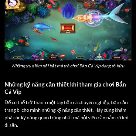
Những ưu điểm nổi bật mà trò chơi Bắn Cá Vip đang sở hữu
Những kỹ năng cần thiết khi tham gia chơi Bắn
Cá Vip
Để có thể trở thành một tay bắn cá chuyên nghiệp, bạn cần
trang bị cho mình những kỹ năng cần thiết. Hãy cùng khám
phá các kỹ năng quan trọng nhất mà hội viên cần nắm rõ khi
đi săn.