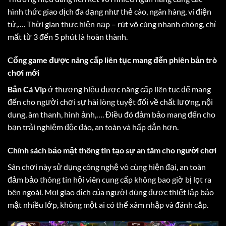
hình thức giao dịch đa dạng như thẻ cào, ngân hàng, ví điện
tử,…. Thời gian thực hiện nạp – rút vô cùng nhanh chóng, chỉ
mất từ 3 đến 5 phút là hoàn thành.
Cổng game được nâng cấp liên tục mang đến phiên bản trò
chơi mới
Bắn Cá Vip
ở thương hiệu được nâng cấp liên tục để mang
đến cho người chơi sự hài lòng tuyệt đối về chất lượng, nội
dung, âm thanh, hình ảnh,…. Điều đó đảm bảo mang đến cho
bạn trải nghiệm độc đáo, an toàn và hấp dẫn hơn.
Chính sách bảo mật thông tin tạo sự an tâm cho người chơi
Sân chơi này sử dụng công nghệ vô cùng hiện đại, an toàn
đảm bảo thông tin hội viên cung cấp không bao giờ bị lọt ra
bên ngoài. Mọi giao dịch của người dùng được thiết lập bảo
mật nhiều lớp, không một ai có thể xâm nhập và đánh cắp.