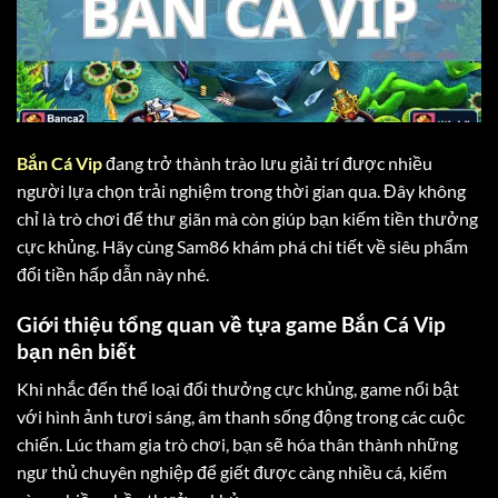
Bắn Cá Vip
đang trở thành trào lưu giải trí được nhiều
người lựa chọn trải nghiệm trong thời gian qua. Đây không
chỉ là trò chơi để thư giãn mà còn giúp bạn kiếm tiền thưởng
cực khủng. Hãy cùng Sam86 khám phá chi tiết về siêu phẩm
đổi tiền hấp dẫn này nhé.
Giới thiệu tổng quan về tựa game Bắn Cá Vip
bạn nên biết
Khi nhắc đến thể loại đổi thưởng cực khủng, game nổi bật
với hình ảnh tươi sáng, âm thanh sống động trong các cuộc
chiến. Lúc tham gia trò chơi, bạn sẽ hóa thân thành những
ngư thủ chuyên nghiệp để giết được càng nhiều cá, kiếm