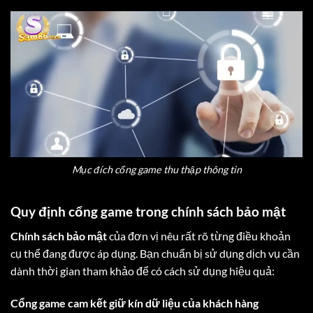
Mục đích cổng game thu thập thông tin
Quy định cổng game trong chính sách bảo mật
Chính sách bảo mật
của đơn vị nêu rất rõ từng điều khoản
cụ thể đang được áp dụng. Bạn chuẩn bị sử dụng dịch vụ cần
dành thời gian tham khảo để có cách sử dụng hiệu quả:
Cổng game cam kết giữ kín dữ liệu của khách hàng