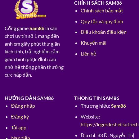
CHÍNH SÁCH SAM86
Chính sách bảo mật
Quy tắc và quy định
Cổng game
Sam86
là sân
Điều khoản điều kiện
chơi uy tín số 1 mang đến
Khuyến mãi
anh em giây phút thư giãn
kịch tính, trải nghiệm cảm
Liên hệ
giác chinh phục đỉnh cao
nhờ hệ thống phần thưởng
cực hấp dẫn.
HƯỚNG DẪN SAM86
THÔNG TIN SAM86
Đăng nhập
Thương hiệu:
Sam86
Đăng ký
Website:
https://legerdesheilsutrecht
Tải app
Địa chỉ:
83 Đ. Nguyễn Thị
Nạp tiền