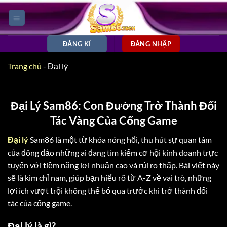
Bỏ
qua
nội
dung
ĐĂNG KÍ
ĐĂNG NHẬP
Trang chủ
-
Đại lý
Đại Lý Sam86: Con Đường Trở Thành Đối
Tác Vàng Của Cổng Game
Đại lý
Sam86 là một từ khóa nóng hổi, thu hút sự quan tâm
của đông đảo những ai đang tìm kiếm cơ hội kinh doanh trực
tuyến với tiềm năng lợi nhuận cao và rủi ro thấp. Bài viết này
sẽ là kim chỉ nam, giúp bạn hiểu rõ từ A-Z về vai trò, những
lợi ích vượt trội không thể bỏ qua trước khi trở thành đối
tác của cổng game.
Đại lý là gì?