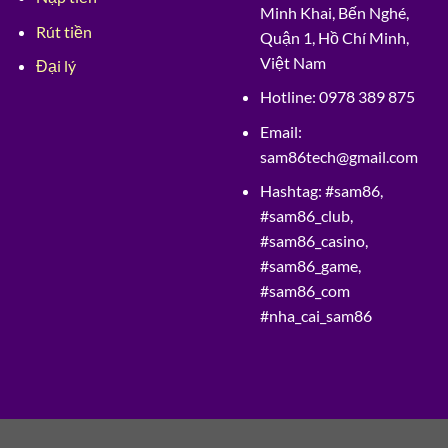
Minh Khai, Bến Nghé,
Rút tiền
Quận 1, Hồ Chí Minh,
Việt Nam
Đại lý
Hotline:
0978 389 875
Email:
sam86tech@gmail.com
Hashtag:
#sam86,
#sam86_club,
#sam86_casino,
#sam86_game,
#sam86_com
#nha_cai_sam86