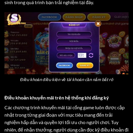
sinh trong quá trình bạn trải nghiệm tại đây.
Điều khoản điều kiện về tài khoản cần nắm bắt rõ
Điều khoản khuyến mãi trên hệ thống khi đăng ký
Các chương trình khuyến mãi tại cổng game luôn được cập
nhật trong từng giai đoạn với mục tiêu mang đến trải
nghiệm hấp dẫn và quyền lợi tối ưu cho người chơi. Tuy
nhiên, để nhận thưởng, người dùng cần đọc kỹ điều khoản đi