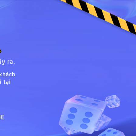
ây ra.
 khách
 tại
ME