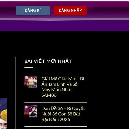
ĐĂNG KÍ
ĐĂNG NHẬP
BÀI VIẾT MỚI NHẤT
Giải Mã Giấc Mơ – Bí
Ẩn Tâm Linh Và Số
May Mắn Nhất
SAM86
Dàn Đề 36 – Bí Quyết
Nuôi 36 Con Số Bất
Bại Năm 2026