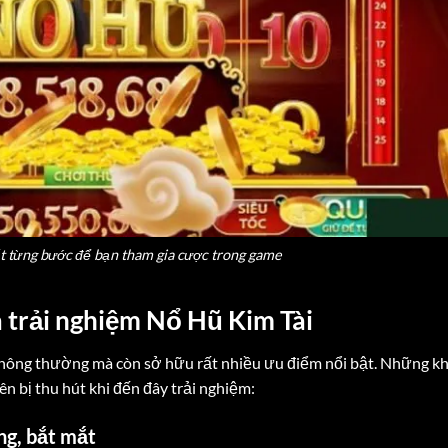
t từng bước để bạn tham gia cược trong game
 trải nghiệm Nổ Hũ Kim Tài
í thông thường mà còn sở hữu rất nhiều ưu điểm nổi bật. Những kh
iên bị thu hút khi đến đây trải nghiệm:
ng, bắt mắt