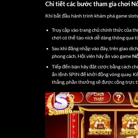
Chi tiết các bước tham gia chơi N
Khi bắt đầu hành trình khám phá game slots
Truy cập vào trang chủ chính thức của t
chơi có thể tạo nick dễ dàng thông qua
Sau khi đăng nhập vào đây, trên giao dịch
phong cách. Hội viên hãy ấn vào game
Nổ
Tiếp đến bạn hãy đặt cược bằng cách chọn
ấn lệnh SPIN để khởi động vòng quay. Kế
thắng, phần thưởng sẽ được cộng trực ti