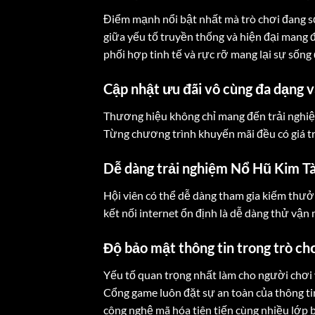
Điểm mạnh nổi bật nhất mà trò chơi đang sở
giữa yếu tố truyền thống và hiện đại mang 
phối hợp tinh tế và rực rỡ mang lại sự sống
Cập nhật ưu đãi vô cùng đa dạng 
Thương hiệu không chỉ mang đến trải nghiệ
Từng chương trình khuyến mãi đều có giá trị
Dễ dàng trải nghiệm Nổ Hũ Kim Tà
Hội viên có thể dễ dàng tham gia kiếm thưởn
kết nối internet ổn định là dễ dàng thử vận m
Độ bảo mật thông tin trong trò ch
Yếu tố quan trọng nhất làm cho người chơi 
Cổng game luôn đặt sự an toàn của thông ti
công nghệ mã hóa tiên tiến cùng nhiều lớp