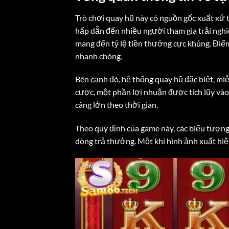
Trò chơi quay hũ này có nguồn gốc xuất xứ
hấp dẫn đến nhiều người tham gia trải nghi
mang đến tỷ lệ tiền thưởng cực khủng. Điểm 
nhanh chóng.
Bên cạnh đó, hệ thống quay hũ đặc biệt, mi
cược, một phần lợi nhuận được tích lũy vào
càng lớn theo thời gian.
Theo quy định của game này, các biểu tượn
dòng trả thưởng. Một khi hình ảnh xuất hiệ