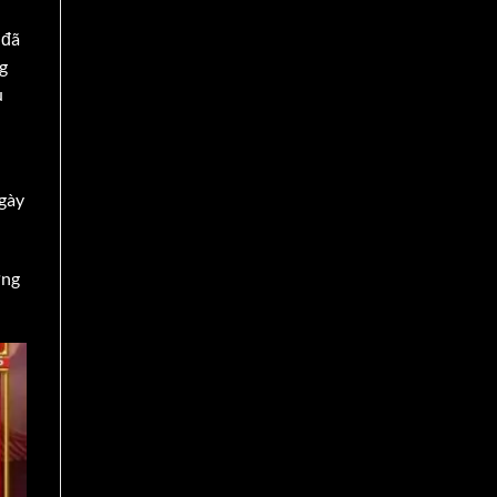
 đã
g
u
ngày
ững