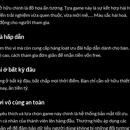
 hữu chính là đồ họa ấn tượng. Tựa game này là sự kết hợp hài 
đến trải nghiệm vừa quen thuộc, vừa mới mẻ,…. Màu sắc hài hoà,
 động cho người tham gia.
và hấp dẫn
m thú vị mà còn cung cấp hàng loạt ưu đãi hấp dẫn dành cho bạn.
 cao, cách tham gia đơn giản để nhận tiền vốn free.
i ở bất kỳ đâu
g ở bất kỳ đâu, bất chấp mọi thời điểm. Bạn chỉ cần sở hữu thiết
ay, ăn tiền tỷ.
ơi vô cùng an toàn
yêu thích và lựa chọn game này chính là hệ thống bảo mật tối ưu.
n cá nhân của thành viên lên hàng đầu. Thương hiệu áp dụng các
 bảo vệ để đảm bảo dữ liệu người dùng không bị những đối tượng