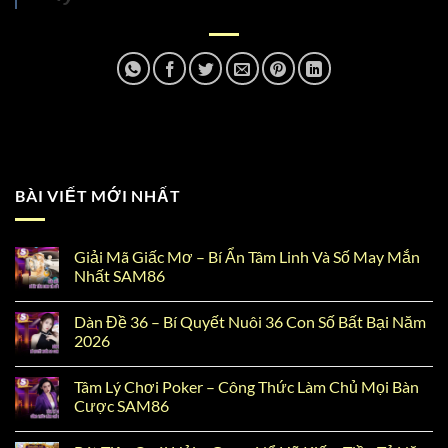
BÀI VIẾT MỚI NHẤT
Giải Mã Giấc Mơ – Bí Ẩn Tâm Linh Và Số May Mắn
Nhất SAM86
Dàn Đề 36 – Bí Quyết Nuôi 36 Con Số Bất Bại Năm
2026
Tâm Lý Chơi Poker – Công Thức Làm Chủ Mọi Bàn
Cược SAM86