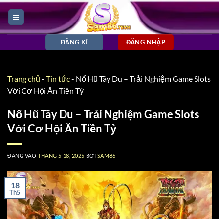
Bỏ
qua
nội
dung
ĐĂNG KÍ
ĐĂNG NHẬP
Trang chủ
-
Tin tức
-
Nổ Hũ Tây Du – Trải Nghiệm Game Slots
Với Cơ Hội Ăn Tiền Tỷ
Nổ Hũ Tây Du – Trải Nghiệm Game Slots
Với Cơ Hội Ăn Tiền Tỷ
ĐĂNG VÀO
THÁNG 5 18, 2025
BỞI
SAM86
18
Th5