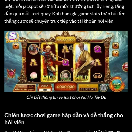
biệt, mỗi jackpot sẽ sở hữu mức thưởng tích lũy riêng, tăng
dần qua mỗi lượt quay. Khi tham gia game slots toàn bộ tiền
thắng cược sẽ chuyển trực tiếp vào tài khoản hội viên.
Chi tiết thông tin về luật chơi Nổ Hũ Tây Du
Chiến lược chơi game hấp dẫn và dễ thắng cho
hội viên