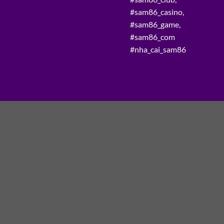
#sam86_casino,
#sam86_game,
#sam86_com
#nha_cai_sam86