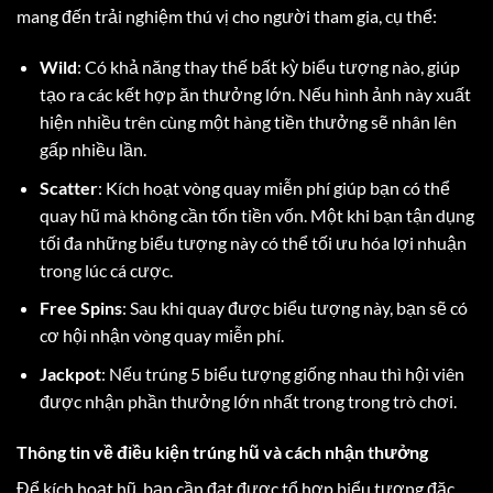
mang đến trải nghiệm thú vị cho người tham gia, cụ thể:
Wild
: Có khả năng thay thế bất kỳ biểu tượng nào, giúp
tạo ra các kết hợp ăn thưởng lớn. Nếu hình ảnh này xuất
hiện nhiều trên cùng một hàng tiền thưởng sẽ nhân lên
gấp nhiều lần.
Scatter
: Kích hoạt vòng quay miễn phí giúp bạn có thể
quay hũ mà không cần tốn tiền vốn. Một khi bạn tận dụng
tối đa những biểu tượng này có thể tối ưu hóa lợi nhuận
trong lúc cá cược.
Free Spins
: Sau khi quay được biểu tượng này, bạn sẽ có
cơ hội nhận vòng quay miễn phí.
Jackpot
: Nếu trúng 5 biểu tượng giống nhau thì hội viên
được nhận phần thưởng lớn nhất trong trong trò chơi.
Thông tin về điều kiện trúng hũ và cách nhận thưởng
Để kích hoạt hũ, bạn cần đạt được tổ hợp biểu tượng đặc