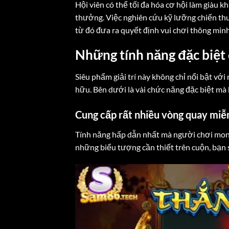
Hội viên có thể tối đa hóa cơ hội làm giàu k
thưởng. Việc nghiên cứu kỹ lưỡng chiến th
từ đó đưa ra quyết định vui chơi thông minh
Những tính năng đặc biệt
Siêu phẩm giải trí này không chỉ nổi bật vớ
hữu. Bên dưới là vài chức năng đặc biệt mà
Cung cấp rất nhiều vòng quay miễ
Tính năng hấp dẫn nhất mà người chơi mong 
những biểu tượng cần thiết trên cuộn, bạn 