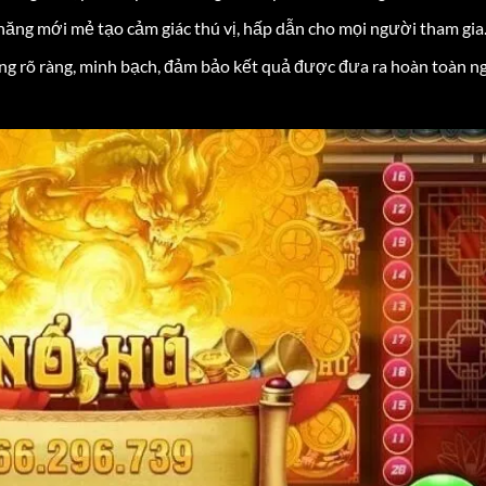
 năng mới mẻ tạo cảm giác thú vị, hấp dẫn cho mọi người tham gia
ng rõ ràng, minh bạch, đảm bảo kết quả được đưa ra hoàn toàn n