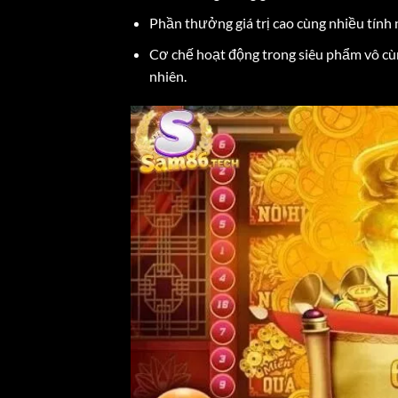
Phần thưởng giá trị cao cùng nhiều tính
Cơ chế hoạt động trong siêu phẩm vô cù
nhiên.