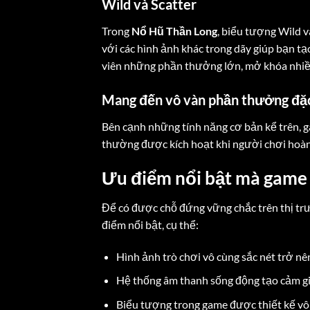
Wild và Scatter
Trong
Nổ Hũ Thần Long
, biểu tượng Wild v
với các hình ảnh khác trong dãy giúp bạn tạ
viên những phần thưởng lớn, mở khóa nhiề
Mang đến vô vàn phần thưởng đặc
Bên cạnh những tính năng cơ bản kể trên, 
thường được kích hoạt khi người chơi hoàn
Ưu điểm nổi bật mà game 
Để có được chỗ đứng vững chắc trên thị t
điểm nổi bật, cụ thể:
Hình ảnh trò chơi vô cùng sắc nét trở nê
Hệ thống âm thanh sống động tạo cảm giá
Biểu tượng trong game được thiết kế vô 