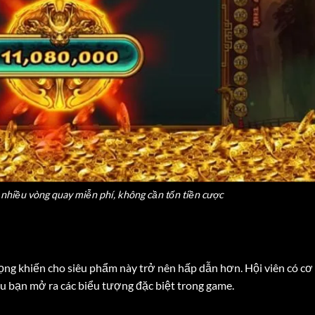
nhiều vòng quay miễn phí, không cần tốn tiền cược
ọng khiến cho siêu phẩm này trở nên hấp dẫn hơn. Hội viên có cơ
u bạn mở ra các biểu tượng đặc biệt trong game.