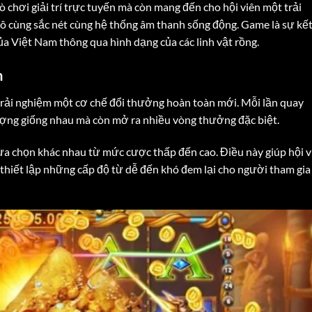
ò chơi giải trí trực tuyến mà còn mang đến cho hội viên một trải
ô cùng sắc nét cùng hệ thống âm thanh sống động. Game là sự kế
a Việt Nam thông qua hình dạng của các linh vật rồng.
n
trải nghiệm một cơ chế đổi thưởng hoàn toàn mới. Mỗi lần quay
ượng giống nhau mà còn mở ra nhiều vòng thưởng đặc biệt.
ựa chọn khác nhau từ mức cược thấp đến cao. Điều này giúp hội v
 thiết lập những cấp độ từ dễ đến khó đem lại cho người tham gia