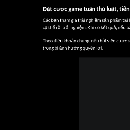
Đặt cược game tuân thủ luật, tiế
Các bạn tham gia trải nghiệm sản phẩm tại 
cụ thể rồi trải nghiệm. Khi có kết quả, nế
Theo điều khoản chung, nếu hội viên cược s
trọng bị ảnh hưởng quyền lợi.