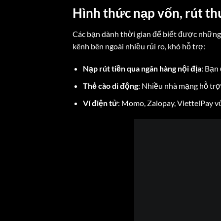
Hình thức nạp vốn, rút t
Các bạn dành thời gian để biết được những
kênh bên ngoài nhiều rủi ro, khó hỗ trợ:
Nạp rút tiền qua ngân hàng nội địa
: Bạn
Thẻ cào di động
: Nhiều nhà mạng hỗ trợ
Ví điện tử
: Momo, Zalopay, ViettelPay vớ