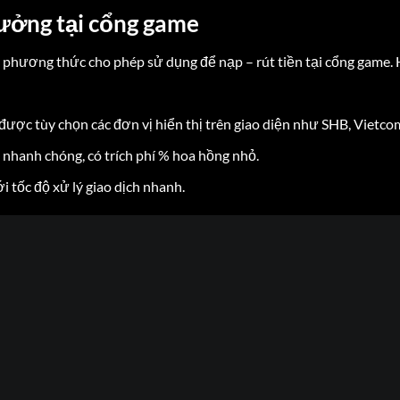
hưởng tại cổng game
 phương thức cho phép sử dụng để nạp – rút tiền tại cổng game.
 được tùy chọn các đơn vị hiển thị trên giao diện như SHB, Vietc
 nhanh chóng, có trích phí % hoa hồng nhỏ.
i tốc độ xử lý giao dịch nhanh.