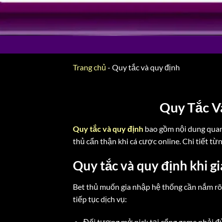
Bỏ
qua
nội
dung
Trang chủ
-
Quy tắc và quy định
Quy Tắc V
Quy tắc và quy định
bao gồm nội dung quan 
thủ cẩn thận khi cá cược online. Chi tiết 
Quy tắc và quy định khi g
Bet thủ muốn gia nhập hệ thống cần nắm r
tiếp tục dịch vụ:
Đối tượng mở nick tại cổng game phải đủ