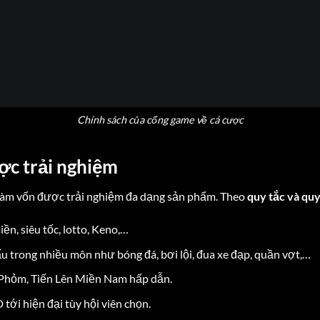
Chính sách của cổng game về cá cược
ợc trải nghiệm
 làm vốn được trải nghiệm đa dạng sản phẩm. Theo
quy tắc và quy
ền, siêu tốc, lotto, Keno,…
u trong nhiều môn như bóng đá, bơi lội, đua xe đạp, quần vợt,…
, Phỏm, Tiến Lên Miền Nam hấp dẫn.
 tới hiện đại tùy hội viên chọn.