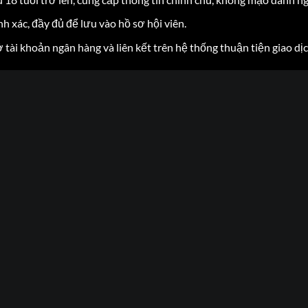
h xác, đầy đủ để lưu vào hồ sơ hội viên.
tài khoản ngân hàng và liên kết trên hệ thống thuận tiện giao dịc