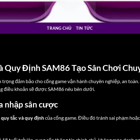
TRANG CHỦ
TIN TỨC
à Quy Định SAM86 Tạo Sân Chơi Chu
trọng đảm bảo cho cổng game vận hành chuyên nghiệp, an toàn. B
từng điều khoản sẽ được SAM86 nêu bên dưới.
ia nhập sân cược
õ
quy tắc và quy định
của cổng game. Điều đó tránh sai phạm hoặc
 18 tuổi trở lên, cung cấp thông tin chính chủ, không mạo danh n