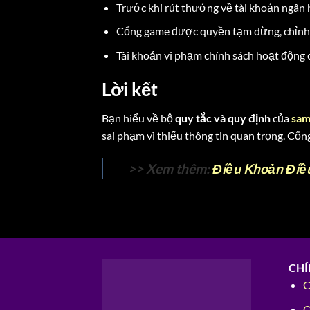
Trước khi rút thưởng về tài khoản ngân 
Cổng game được quyền tạm dừng, chỉnh s
Tài khoản vi phạm chính sách hoạt động 
Lời kết
Bạn hiểu về bộ
quy tắc và quy định
của
sa
sai phạm vì thiếu thông tin quan trọng. Cổn
>> Xem thêm:
Điều Khoản Điề
CHI
C
Q