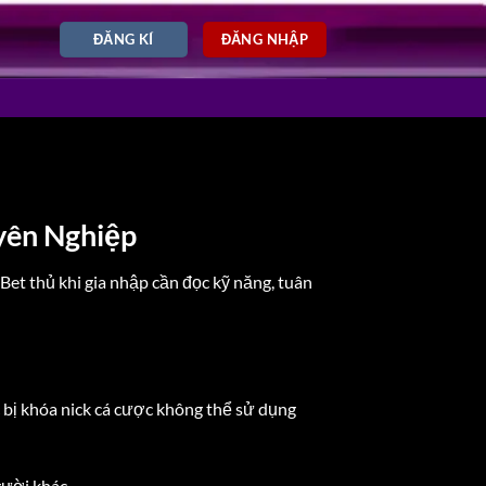
ĐĂNG KÍ
ĐĂNG NHẬP
yên Nghiệp
et thủ khi gia nhập cần đọc kỹ năng, tuân
 bị khóa nick cá cược không thể sử dụng
gười khác.