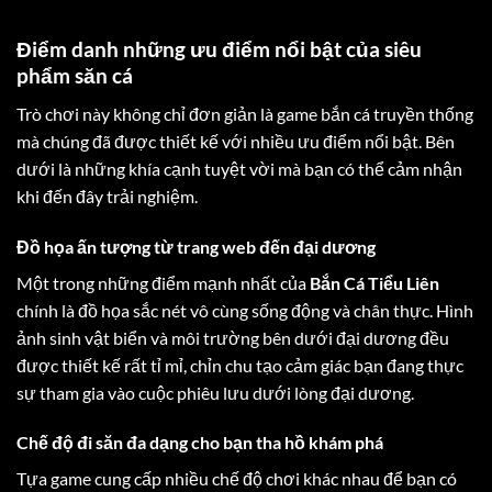
Điểm danh những ưu điểm nổi bật của siêu
phẩm săn cá
Trò chơi này không chỉ đơn giản là game bắn cá truyền thống
mà chúng đã được thiết kế với nhiều ưu điểm nổi bật. Bên
dưới là những khía cạnh tuyệt vời mà bạn có thể cảm nhận
khi đến đây trải nghiệm.
Đồ họa ấn tượng từ trang web đến đại dương
Một trong những điểm mạnh nhất của
Bắn Cá Tiểu Liên
chính là đồ họa sắc nét vô cùng sống động và chân thực. Hình
ảnh sinh vật biển và môi trường bên dưới đại dương đều
được thiết kế rất tỉ mỉ, chỉn chu tạo cảm giác bạn đang thực
sự tham gia vào cuộc phiêu lưu dưới lòng đại dương.
Chế độ đi săn đa dạng cho bạn tha hồ khám phá
Tựa game cung cấp nhiều chế độ chơi khác nhau để bạn có