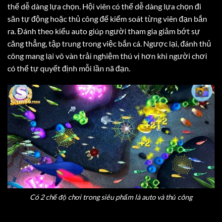
thể dễ dàng lựa chọn. Hội viên có thể dễ dàng lựa chọn đi
săn tự động hoặc thủ công để kiểm soát từng viên đạn bắn
ra. Đánh theo kiểu auto giúp người tham gia giảm bớt sự
căng thẳng, tập trung trong việc bắn cá. Ngược lại, đánh thủ
công mang lại vô vàn trải nghiệm thú vị hơn khi người chơi
có thể tự quyết định mỗi lần nã đạn.
Có 2 chế độ chơi trong siêu phẩm là auto và thủ công