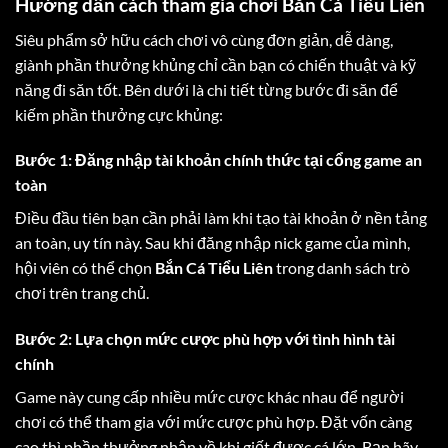
Hướng dẫn cách tham gia chơi Bắn Cá Tiểu Liên
Siêu phẩm sở hữu cách chơi vô cùng đơn giản, dễ dàng,
giành phần thưởng khủng chỉ cần bạn có chiến thuật và kỹ
năng đi săn tốt. Bên dưới là chi tiết từng bước đi săn để
kiếm phần thưởng cực khủng:
Bước 1: Đăng nhập tài khoản chính thức tại cổng game an
toàn
Điều đầu tiên bạn cần phải làm khi tạo tài khoản ở nền tảng
an toàn, uy tín này. Sau khi đăng nhập nick game của mình,
hội viên có thể chọn
Bắn Cá Tiểu Liên
trong danh sách trò
chơi trên trang chủ.
Bước 2: Lựa chọn mức cược phù hợp với tình hình tài
chính
Game này cung cấp nhiều mức cược khác nhau để người
chơi có thể tham gia với mức cược phù hợp. Đặt vốn càng
cao thì phần thưởng nhận về khi giết được cá lớn. Bạn hãy