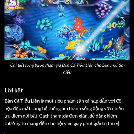
Chi tiết từng bước tham gia Bắn Cá Tiểu Liên cho bạn mới tìm
hiểu
Lời kết
Bắn Cá Tiểu Liên
là một siêu phẩm săn cá hấp dẫn với đồ
họa đẹp mắt cùng hệ thống âm thanh sống động với nhiều
ưu điểm nổi bật. Cách tham gia đơn giản, dễ dàng kiếm
thưởng to mang đến cho hội viên giây phút giải trí thú vị.