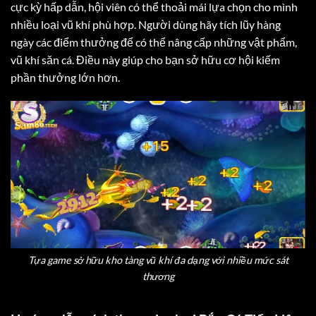
cực kỳ hấp dẫn, hội viên có thể thoải mái lựa chọn cho mình
nhiều loại vũ khí phù hợp. Người dùng hãy tích lũy hàng
ngày các điểm thưởng để có thể nâng cấp những vật phẩm,
vũ khí săn cá. Điều này giúp cho bạn sở hữu cơ hội kiếm
phần thưởng lớn hơn.
Tựa game sở hữu kho tàng vũ khí đa dạng với nhiều mức sát
thương