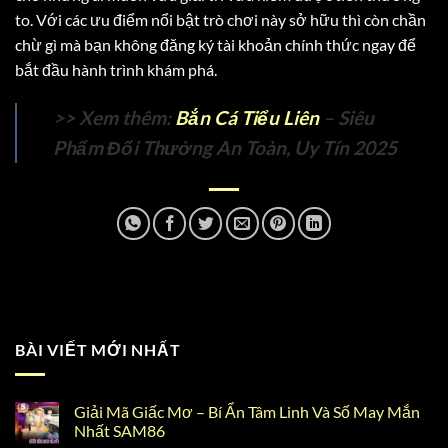
to. Với các ưu điểm nổi bật trò chơi này sở hữu thì còn chần
chừ gì mà bạn không đăng ký tài khoản chính thức ngay để
bắt đầu hành trình khám phá.
>> Xem thêm:
Bắn Cá Tiểu Liên
– Siêu
Phẩm Đổi Thưởng An Toàn, Uy Tín 2025
BÀI VIẾT MỚI NHẤT
Giải Mã Giấc Mơ – Bí Ẩn Tâm Linh Và Số May Mắn
Nhất SAM86