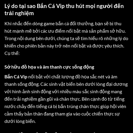
Lý do tại sao Bắn Cá Vip thu hút mọi người đến
trải nghiệm
Khi nhắc đến dòng game bắn cá đổi thưởng, bạn sẽ bị thu
hút mạnh mẽ bởi các ưu điểm nổi bật mà sản phẩm sở hữu.
Trong nội dung bên dưới, chúng ta sẽ tìm hiểu rõ những lý do
khiến cho phiên bản này trở nên nổi bật và được yêu thích.
Cụ thể:
Sở hữu đồ họa và âm thanh cực sống động
Bắn Cá Vip
nổi bật với chất lượng đồ họa sắc nét và âm
thanh sống động. Các sinh vật biển bên dưới lòng đại dương
với hình ảnh sinh động với nhiều màu sắc sinh động mang
đến trải nghiệm gần gũi và chân thực. Bên cạnh đó từ tiếng
nước chảy đến tiếng cá bị bắn trúng chân thực giúp hội viên
cảm thấy bản thân đang tham gia vào cuộc chiến thực sự
dưới lòng biển.