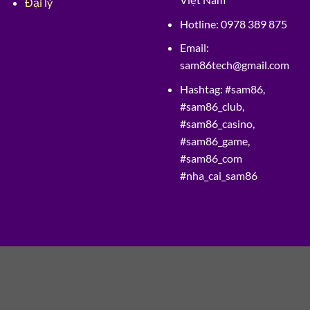
Đại lý
Hotline:
0978 389 875
Email:
sam86tech@gmail.com
Hashtag:
#sam86,
#sam86_club,
#sam86_casino,
#sam86_game,
#sam86_com
#nha_cai_sam86