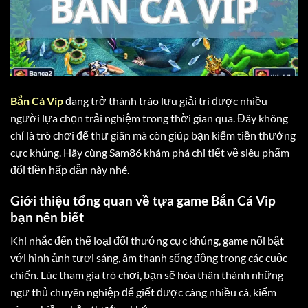
Bắn Cá Vip
đang trở thành trào lưu giải trí được nhiều
người lựa chọn trải nghiệm trong thời gian qua. Đây không
chỉ là trò chơi để thư giãn mà còn giúp bạn kiếm tiền thưởng
cực khủng. Hãy cùng Sam86 khám phá chi tiết về siêu phẩm
đổi tiền hấp dẫn này nhé.
Giới thiệu tổng quan về tựa game Bắn Cá Vip
bạn nên biết
Khi nhắc đến thể loại đổi thưởng cực khủng, game nổi bật
với hình ảnh tươi sáng, âm thanh sống động trong các cuộc
chiến. Lúc tham gia trò chơi, bạn sẽ hóa thân thành những
ngư thủ chuyên nghiệp để giết được càng nhiều cá, kiếm