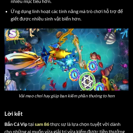
nhiều mục tiêu hơn.
Ứng dụng linh hoạt các tính năng mà trò chơi hỗ trợ để
giết được nhiều sinh vật biển hơn.
Vài mẹo chơi hay giúp bạn kiếm phần thưởng to hơn
Lời kết
Bắn Cá Vip
tại
sam 86
thực sự là lựa chọn tuyệt vời dành
cho những ai muốn vừa giải trí vừa kiếm được tiền thưởng