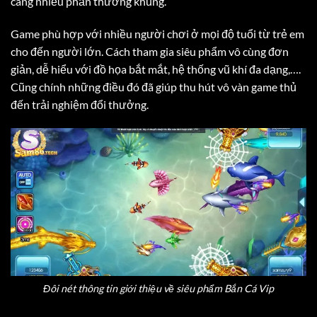
càng nhiều phần thưởng khủng.
Game phù hợp với nhiều người chơi ở mọi độ tuổi từ trẻ em
cho đến người lớn. Cách tham gia siêu phẩm vô cùng đơn
giản, dễ hiểu với đồ họa bắt mắt, hệ thống vũ khí đa dạng,….
Cũng chính những điều đó đã giúp thu hút vô vàn game thủ
đến trải nghiệm đổi thưởng.
Đôi nét thông tin giới thiệu về siêu phẩm Bắn Cá Vip