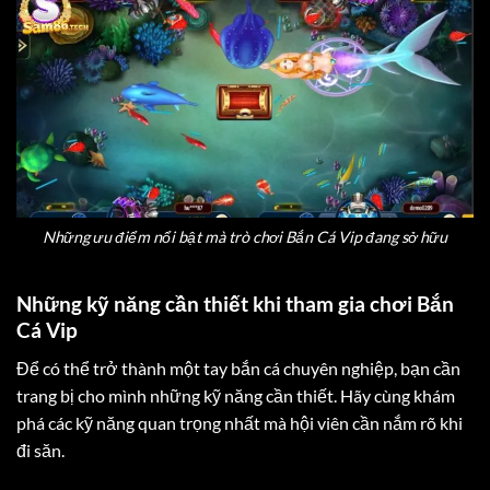
Những ưu điểm nổi bật mà trò chơi Bắn Cá Vip đang sở hữu
Những kỹ năng cần thiết khi tham gia chơi Bắn
Cá Vip
Để có thể trở thành một tay bắn cá chuyên nghiệp, bạn cần
trang bị cho mình những kỹ năng cần thiết. Hãy cùng khám
phá các kỹ năng quan trọng nhất mà hội viên cần nắm rõ khi
đi săn.