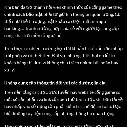
Khi bạn đã trở thành hội viên chính thức của cổng game theo
chính sách bảo mật
phải tự giữ kín thông tin quan trọng. Cụ
thể như thẻ tín dụng, mật khẩu cá cược, mật mã app
banking,… Tránh trường hợp chia sẻ với người lạ, cung cấp
công khai trên nền tảng xã hội.
Trên thực tế nhiều trường hợp tài khoản bị kẻ xấu xâm nhập
trái phép và rút hết tiền. Đối với những thiệt hại do lỗi từ
khách hàng thì đơn vị không chịu trách nhiệm bồi hoàn hay
xử lý.
Không cung cấp thông tin đối với các đường link lạ
Trên nền tảng cá cược trực tuyến hay website cổng game có
một số sản phẩm và link của bên thứ ba. Trước khi bạn tải về
hay nhấp vào sử dụng cần phải kiểm tra chế độ an toàn. Đặc
biệt không tùy tiện cung cấp những thông tin quan trọng.
Theo
chính sách bảo mật
nêu rõ trong trường hợp bạn bị