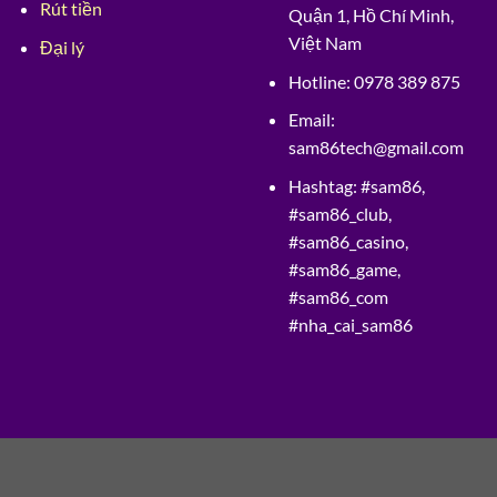
Rút tiền
Quận 1, Hồ Chí Minh,
Việt Nam
Đại lý
Hotline:
0978 389 875
Email:
sam86tech@gmail.com
Hashtag:
#sam86,
#sam86_club,
#sam86_casino,
#sam86_game,
#sam86_com
#nha_cai_sam86