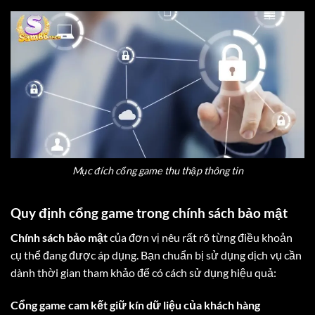
Mục đích cổng game thu thập thông tin
Quy định cổng game trong chính sách bảo mật
Chính sách bảo mật
của đơn vị nêu rất rõ từng điều khoản
cụ thể đang được áp dụng. Bạn chuẩn bị sử dụng dịch vụ cần
dành thời gian tham khảo để có cách sử dụng hiệu quả:
Cổng game cam kết giữ kín dữ liệu của khách hàng