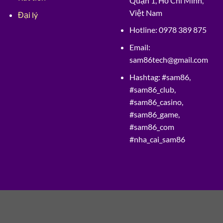
Quận 1, Hồ Chí Minh,
Việt Nam
Đại lý
Hotline:
0978 389 875
Email:
sam86tech@gmail.com
Hashtag:
#sam86,
#sam86_club,
#sam86_casino,
#sam86_game,
#sam86_com
#nha_cai_sam86