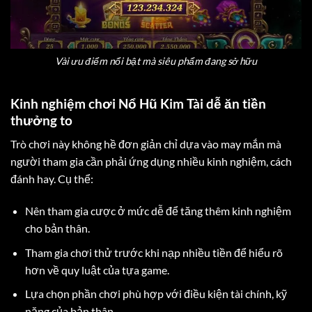
Vài ưu điểm nổi bật mà siêu phẩm đang sở hữu
Kinh nghiệm chơi Nổ Hũ Kim Tài dễ ăn tiền
thưởng to
Trò chơi này không hề đơn giản chỉ dựa vào may mắn mà
người tham gia cần phải ứng dụng nhiều kinh nghiệm, cách
đánh hay. Cụ thể:
Nên tham gia cược ở mức dễ để tăng thêm kinh nghiệm
cho bản thân.
Tham gia chơi thử trước khi nạp nhiều tiền để hiểu rõ
hơn về quy luật của tựa game.
Lựa chọn phần chơi phù hợp với điều kiện tài chính, kỹ
năng của bản thân.