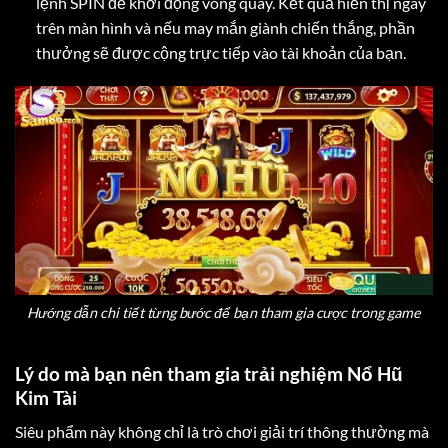
lệnh SPIN để khởi động vòng quay. Kết quả hiển thị ngay
trên màn hình và nếu may mắn giành chiến thắng, phần
thưởng sẽ được cộng trực tiếp vào tài khoản của bạn.
Hướng dẫn chi tiết từng bước để bạn tham gia cược trong game
Lý do mà bạn nên tham gia trải nghiệm Nổ Hũ
Kim Tài
Siêu phẩm này không chỉ là trò chơi giải trí thông thường mà