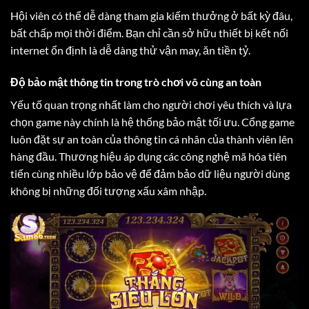
Hội viên có thể dễ dàng tham gia kiếm thưởng ở bất kỳ đâu,
bất chấp mọi thời điểm. Bạn chỉ cần sở hữu thiết bị kết nối
internet ổn định là dễ dàng thử vận may, ăn tiền tỷ.
Độ bảo mật thông tin trong trò chơi vô cùng an toàn
Yếu tố quan trọng nhất làm cho người chơi yêu thích và lựa
chọn game này chính là hệ thống bảo mật tối ưu. Cổng game
luôn đặt sự an toàn của thông tin cá nhân của thành viên lên
hàng đầu. Thương hiệu áp dụng các công nghệ mã hóa tiên
tiến cùng nhiều lớp bảo vệ để đảm bảo dữ liệu người dùng
không bị những đối tượng xấu xâm nhập.