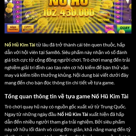
Nổ Hũ Kim Tài
từ lâu đã trở thành cái tên quen thuộc, hấp
dẫn với hội viên tại Sam86. Siêu phẩm này nhận vô số đánh
giá tích cực từ cộng đồng người chơi. Trò chơi mang đến trải
nghiệm giải trí đỉnh cao tạo nên cơ hội kiếm để bạn thử vận
may và kiếm tiền thưởng khủng. Nội dung bài viết dưới đây
mang đến cho bạn đọc thông tin chi tiết về tựa game.
Tổng quan thông tin về tựa game Nổ Hũ Kim Tài
Trò chơi quay hũ này có nguồn gốc xuất xứ từ Trung Quốc.
Ngay từ những ngày đầu
Nổ Hũ Kim Tài
xuất hiện đã hấp
dẫn đến nhiều người tham gia trải nghiệm. Bởi siêu phẩm
này sở hữu lối đánh vô cùng đơn giản, khả năng mang đến tỷ