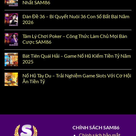
Nhất SAM86
Dàn Đề 36 – Bí Quyết Nuôi 36 Con Số Bất Bại Năm
2026
Tâm Lý Chơi Poker – Công Thức Làm Chủ Mọi Bàn
Cược SAM86
Bát Tiên Quái Hải – Game Nổ Hũ Kiếm Tiền Tỷ Năm
2025
Nổ Hũ Tây Du – Trải Nghiệm Game Slots Với Cơ Hội
Ăn Tiền Tỷ
CHÍNH SÁCH SAM86
Chính sách bảo mật