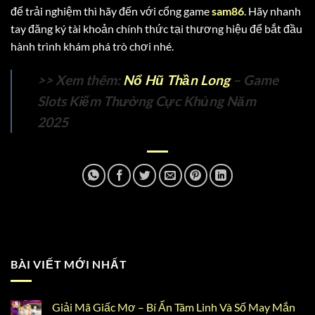
để trải nghiệm thì hãy đến với cổng game
sam86
. Hãy nhanh
tay đăng ký tài khoản chính thức tại thương hiệu để bắt đầu
hành trình khám phá trò chơi nhé.
>> Xem thêm:
Nổ Hũ Thần Long
– Game
Slots Kiếm Thưởng Cực Khủng Năm
2025
BÀI VIẾT MỚI NHẤT
Giải Mã Giấc Mơ – Bí Ẩn Tâm Linh Và Số May Mắn