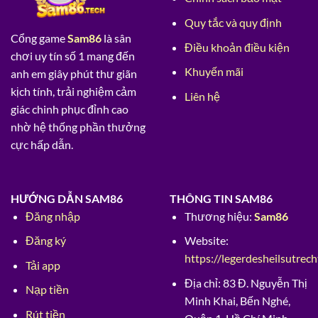
Quy tắc và quy định
Cổng game
Sam86
là sân
Điều khoản điều kiện
chơi uy tín số 1 mang đến
Khuyến mãi
anh em giây phút thư giãn
kịch tính, trải nghiệm cảm
Liên hệ
giác chinh phục đỉnh cao
nhờ hệ thống phần thưởng
cực hấp dẫn.
HƯỚNG DẪN SAM86
THÔNG TIN SAM86
Đăng nhập
Thương hiệu:
Sam86
Đăng ký
Website:
https://legerdesheilsutrecht
Tải app
Địa chỉ:
83 Đ. Nguyễn Thị
Nạp tiền
Minh Khai, Bến Nghé,
Rút tiền