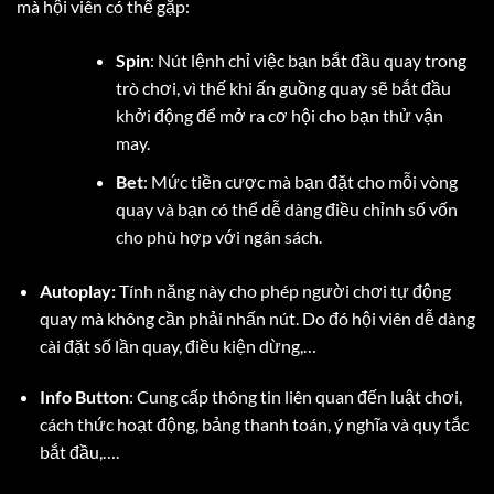
mà hội viên có thể gặp:
Spin
: Nút lệnh chỉ việc bạn bắt đầu quay trong
trò chơi, vì thế khi ấn guồng quay sẽ bắt đầu
khởi động để mở ra cơ hội cho bạn thử vận
may.
Bet
: Mức tiền cược mà bạn đặt cho mỗi vòng
quay và bạn có thể dễ dàng điều chỉnh số vốn
cho phù hợp với ngân sách.
Autoplay:
Tính năng này cho phép người chơi tự động
quay mà không cần phải nhấn nút. Do đó hội viên dễ dàng
cài đặt số lần quay, điều kiện dừng,…
Info Button
: Cung cấp thông tin liên quan đến luật chơi,
cách thức hoạt động, bảng thanh toán, ý nghĩa và quy tắc
bắt đầu,….