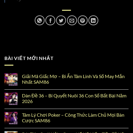
BÀI VIẾT MỚI NHẤT
Giải Mã Giấc Mơ – Bí Ẩn Tâm Linh Và Số May Mắn
Nhất SAM86
Dàn Đề 36 – Bí Quyết Nuôi 36 Con Số Bất Bại Năm
2026
Tâm Lý Chơi Poker – Công Thức Làm Chủ Mọi Bàn
Cược SAM86