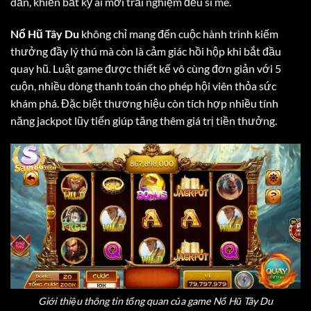
dẫn, khiến bất kỳ ai mới trải nghiệm đều si mê.
Nổ Hũ Tây Du
không chỉ mang đến cuộc hành trình kiếm
thưởng đầy lý thú mà còn là cảm giác hồi hộp khi bắt đầu
quay hũ. Luật game được thiết kế vô cùng đơn giản với 5
cuộn, nhiều dòng thanh toán cho phép hội viên thỏa sức
khám phá. Đặc biệt thương hiệu còn tích hợp nhiều tính
năng jackpot lũy tiến giúp tăng thêm giá trị tiền thưởng.
Giới thiệu thông tin tổng quan của game Nổ Hũ Tây Du