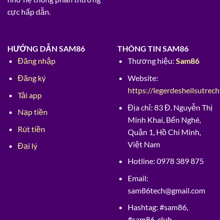
cực hấp dẫn.
HƯỚNG DẪN SAM86
THÔNG TIN SAM86
Đăng nhập
Thương hiệu:
Sam86
Đăng ký
Website:
https://legerdesheilsutrecht
Tải app
Địa chỉ:
83 Đ. Nguyễn Thị
Nạp tiền
Minh Khai, Bến Nghé,
Rút tiền
Quận 1, Hồ Chí Minh,
Việt Nam
Đại lý
Hotline:
0978 389 875
Email:
sam86tech@gmail.com
Hashtag:
#sam86,
#sam86_club,