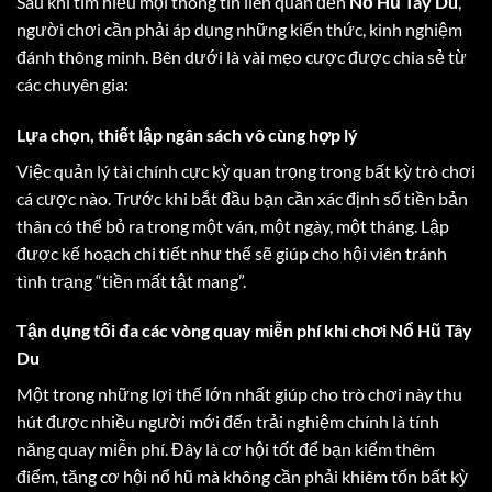
Sau khi tìm hiểu mọi thông tin liên quan đến
Nổ Hũ Tây Du
,
người chơi cần phải áp dụng những kiến thức, kinh nghiệm
đánh thông minh. Bên dưới là vài mẹo cược được chia sẻ từ
các chuyên gia:
Lựa chọn, thiết lập ngân sách vô cùng hợp lý
Việc quản lý tài chính cực kỳ quan trọng trong bất kỳ trò chơi
cá cược nào. Trước khi bắt đầu bạn cần xác định số tiền bản
thân có thể bỏ ra trong một ván, một ngày, một tháng. Lập
được kế hoạch chi tiết như thế sẽ giúp cho hội viên tránh
tình trạng “tiền mất tật mang”.
Tận dụng tối đa các vòng quay miễn phí khi chơi Nổ Hũ Tây
Du
Một trong những lợi thế lớn nhất giúp cho trò chơi này thu
hút được nhiều người mới đến trải nghiệm chính là tính
năng quay miễn phí. Đây là cơ hội tốt để bạn kiếm thêm
điểm, tăng cơ hội nổ hũ mà không cần phải khiêm tốn bất kỳ