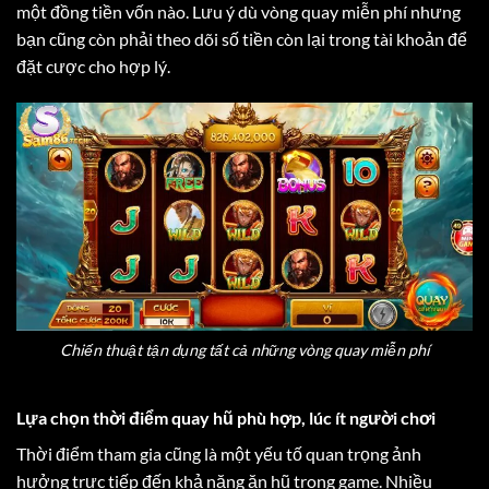
một đồng tiền vốn nào. Lưu ý dù vòng quay miễn phí nhưng
bạn cũng còn phải theo dõi số tiền còn lại trong tài khoản để
đặt cược cho hợp lý.
Chiến thuật tận dụng tất cả những vòng quay miễn phí
Lựa chọn thời điểm quay hũ phù hợp, lúc ít người chơi
Thời điểm tham gia cũng là một yếu tố quan trọng ảnh
hưởng trực tiếp đến khả năng ăn hũ trong game. Nhiều