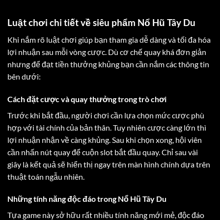
Luật chơi chi tiết về siêu phẩm Nổ Hũ Tây Du
Khi nắm rõ luật chơi giúp bạn tham gia dễ dàng và tối đa hóa
lợi nhuận sau mỗi vòng cược. Dù cơ chế quay khá đơn giản
nhưng để đạt tiền thưởng khủng bạn cần nắm các thông tin
bên dưới:
Cách đặt cược và quay thưởng trong trò chơi
Trước khi bắt đầu, người chơi cần lựa chọn mức cược phù
hợp với tài chính của bản thân. Tuy nhiên cược càng lớn thì
lợi nhuận nhận về càng khủng. Sau khi chọn xong, hội viên
cần nhấn nút quay để cuộn slot bắt đầu quay. Chỉ sau vài
giây là kết quả sẽ hiển thị ngay trên màn hình chính dựa trên
thuật toán ngẫu nhiên.
Những tính năng độc đáo trong Nổ Hũ Tây Du
Tựa game này sở hữu rất nhiều tính năng mới mẻ, độc đáo