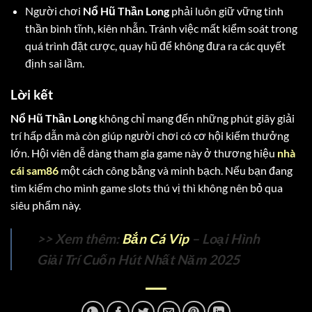
Người chơi
Nổ Hũ Thần Long
phải luôn giữ vững tinh
thần bình tĩnh, kiên nhẫn. Tránh việc mất kiểm soát trong
quá trình đặt cược, quay hũ để không đưa ra các quyết
định sai lầm.
Lời kết
Nổ Hũ Thần Long
không chỉ mang đến những phút giây giải
trí hấp dẫn mà còn giúp người chơi có cơ hội kiếm thưởng
lớn. Hội viên dễ dàng tham gia game này ở thương hiệu
nhà
cái sam86
một cách công bằng và minh bạch. Nếu bạn đang
tìm kiếm cho mình game slots thú vị thì không nên bỏ qua
siêu phẩm này.
>> Xem thêm:
Bắn Cá Vip
– Loại Hình
Giải Trí Cuốn Hút Nhất Năm 2025