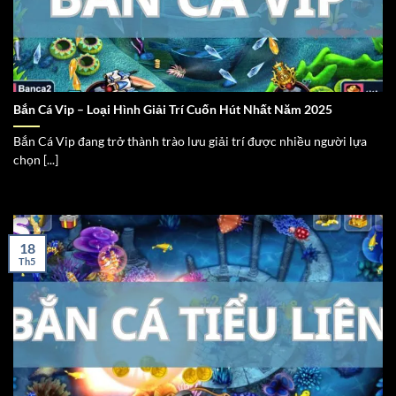
Bắn Cá Vip – Loại Hình Giải Trí Cuốn Hút Nhất Năm 2025
Bắn Cá Vip đang trở thành trào lưu giải trí được nhiều người lựa
chọn [...]
18
Th5