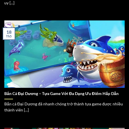
uy [...]
18
Th5
Bắn Cá Đại Dương – Tựa Game Với Đa Dạng Ưu Điểm Hấp Dẫn
Bắn cá Đại Dương đã nhanh chóng trở thành tựa game được nhiều
thành viên [...]