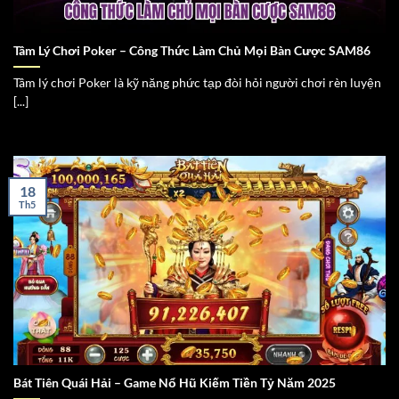
Tâm Lý Chơi Poker – Công Thức Làm Chủ Mọi Bàn Cược SAM86
Tâm lý chơi Poker là kỹ năng phức tạp đòi hỏi người chơi rèn luyện
[...]
18
Th5
Bát Tiên Quái Hải – Game Nổ Hũ Kiếm Tiền Tỷ Năm 2025