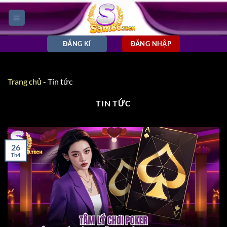
Bỏ
qua
nội
dung
ĐĂNG KÍ
ĐĂNG NHẬP
Trang chủ
-
Tin tức
TIN TỨC
26
Th4