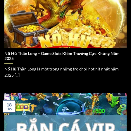
Nổ Hũ Thần Long – Game Slots Kiếm Thưởng Cực Khủng Năm
2025
Nổ Hũ Thần Long là một trong những trò chơi hot hit nhất năm
2025 [...]
18
Th5