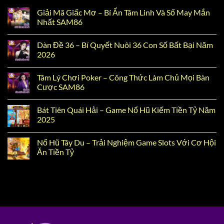
Giải Mã Giấc Mơ – Bí Ẩn Tâm Linh Và Số May Mắn
Nhất SAM86
Dàn Đề 36 – Bí Quyết Nuôi 36 Con Số Bất Bại Năm
2026
Tâm Lý Chơi Poker – Công Thức Làm Chủ Mọi Bàn
Cược SAM86
Bát Tiên Quái Hải – Game Nổ Hũ Kiếm Tiền Tỷ Năm
2025
Nổ Hũ Tây Du – Trải Nghiệm Game Slots Với Cơ Hội
Ăn Tiền Tỷ