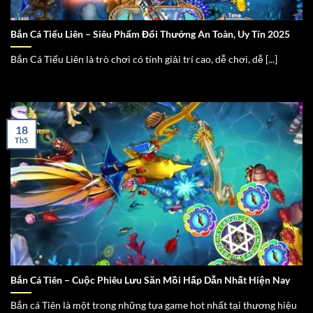
Bắn Cá Tiểu Liên – Siêu Phẩm Đổi Thưởng An Toàn, Uy Tín 2025
Bắn Cá Tiểu Liên là trò chơi có tính giải trí cao, dễ chơi, dễ [...]
18
Th5
Bắn Cá Tiên – Cuộc Phiêu Lưu Săn Mồi Hấp Dẫn Nhất Hiện Nay
Bắn cá Tiên là một trong những tựa game hot nhất tại thương hiệu